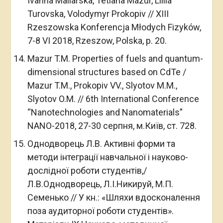
Ivanna Maliarska, Tetiana Mazur, Liliia
Turovska, Volodymyr Prokopiv // XIII
Rzeszowska Konferencja Młodych Fizyków,
7-8 VI 2018, Rzeszow, Polska, p. 20.
Mazur T.M. Properties of fuels and quantum-
dimensional structures based on CdTe /
Mazur T.M., Prokopiv VV., Slyotov M.M.,
Slyotov O.M. // 6th International Conference
“Nanotechnologies and Nanomaterials”
NANO-2018, 27-30 серпня, м.Київ, ст. 728.
Однодворець Л.В. Активні форми та
методи інтеграції навчальної і науково-
дослідної роботи студентів,/
Л.В.Однодворець, Л.І.Никируй, М.П.
Семенько // У кн.: «Шляхи вдосконалення
поза аудиторної роботи студентів».