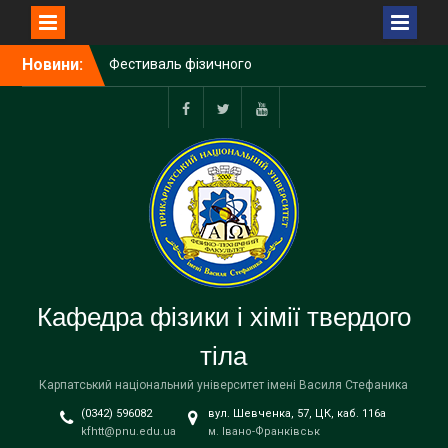
Перейти
Новини:
Фестиваль фізичного
до
експерименту
вмісту
Студенти кафедри взяли
участь в проекті
Fecebook
Twitter
Youtube
UNIVERSEH 2.0-Extended
for Ukraine
Вітаємо з Різдвом
Христовим та Новим
Роком!!!
Кафедра фізики і хімії твердого
тіла
Карпатський національний університет імені Василя Стефаника
(0342) 596082
вул. Шевченка, 57, ЦК, каб. 116а
kfhtt@pnu.edu.ua
м. Івано-Франківськ