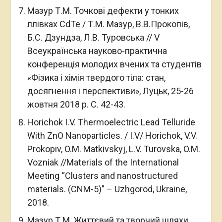
Мазур Т.М. Точкові дефекти у тонких
ллівках CdTe / Т.М. Мазур, В.В.Прокопів,
Б.С. Дзундза, Л.В. Туровська // V
Всеукраїнська науково-практична
конференція молодих вчених та студентів
«Фізика і хімія твердого тіла: стан,
досягнення і перспективи», Луцьк, 25-26
жовтня 2018 р. С. 42-43.
Horichok I.V. Thermoelectric Lead Telluride
With ZnO Nanoparticles. / I.V/ Horichok, V.V.
Prokopiv, O.M. Matkivskyj, L.V. Turovska, O.M.
Vozniak //Materials of the International
Meeting “Clusters and nanostructured
materials. (CNM-5)” – Uzhgorod, Ukraine,
2018.
Мазур Т.М. Життєвий та творчий шляхи