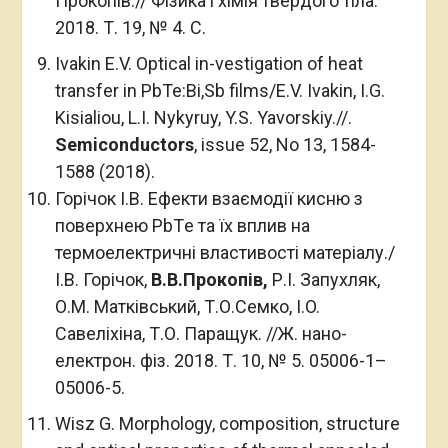
Прокопів.// Фізика і хімія твердого тіла.
2018. Т. 19, № 4. C.
Ivakin E.V. Optical in-vestigation of heat
transfer in PbТе:Bi,Sb films/E.V. Ivakin, I.G.
Kisialiou, L.I. Nykyruy, Y.S. Yavorskiy.//.
Semiconductors
, issue 52, No 13, 1584-
1588 (2018).
Горічок І.В. Ефекти взаємодії кисню з
поверхнею PbTе та їх вплив на
термоелектричні властивості матеріалу./
І.В. Горічок,
В.В.Прокопів
,
Р.І. Запухляк,
О.М. Матківський, Т.О.Семко, І.O.
Савеліхіна, Т.О. Паращук. //Ж. нано-
електрон. фіз. 2018. Т. 10, № 5. 05006-1–
05006-5.
Wisz G. Morphology, composition, structure