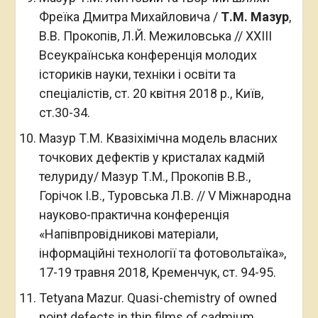
Фреїка Дмитра Михайловича /
Т.М. Мазур
,
В.В. Прокопів, Л.Й. Межиловська // ХXIII
Всеукраїнська конференція молодих
істориків науки, техніки і освіти та
спеціалістів, ст. 20 квітня 2018 р., Київ,
ст.30-34.
Мазур Т.М. Квазіхімічна модель власних
точкових дефектів у кристалах кадмій
телуриду/ Мазур Т.М., Прокопів В.В.,
Горічок І.В., Туровська Л.В. // V Міжнародна
науково-практична конференція
«Напівпровідникові матеріали,
інформаційні технології та фотовольтаїка»,
17-19 травня 2018, Кременчук, ст. 94-95.
Tetyana Mazur. Quasi-chemistry of owned
point defects in thin films of cadmium