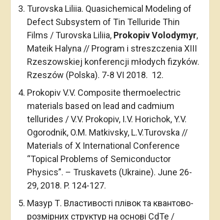
Turovska Liliia. Quasichemical Modeling of
Defect Subsystem of Tin Telluride Thin
Films / Turovska Liliia,
Prokopiv Volodymyr
,
Mateik Halyna // Program i streszczenia XIII
Rzeszowskiej konferencji młodych fizyków.
Rzeszów (Polska). 7-8 VI 2018. 12.
Prokopiv V.V. Composite thermoelectric
materials based on lead and cadmium
tellurides / V.V. Prokopiv, I.V. Horichok, Y.V.
Ogorodnik, O.M. Matkivsky, L.V.Turovska //
Materials of X International Conference
“Topical Problems of Semiconductor
Physics”. – Truskavets (Ukraine). June 26-
29, 2018. P. 124-127.
Мазур Т. Властивості плівок та квантово-
розмірних структур на основі CdTe /