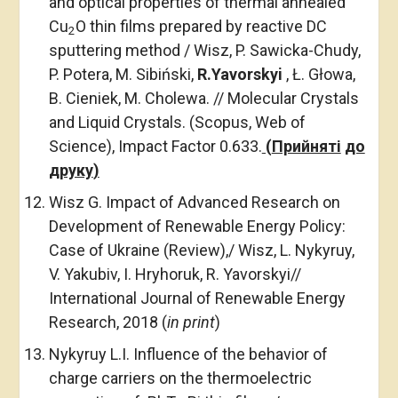
and optical properties of thermal annealed
Cu
O thin films prepared by reactive DC
2
sputtering method / Wisz, P. Sawicka-Chudy,
P. Potera, M. Sibiński,
R.Yavorskyi
, Ł. Głowa,
B. Cieniek, M. Cholewa. // Molecular Crystals
and Liquid Crystals. (Scopus, Web of
Science), Impact Factor 0.633.
(
Прийняті
до
друку
)
Wisz G. Impact of Advanced Research on
Development of Renewable Energy Policy:
Case of Ukraine (Review),/ Wisz, L. Nykyruy,
V. Yakubiv, I. Hryhoruk, R. Yavorskyi//
International Journal of Renewable Energy
Research, 2018 (
in print
)
Nykyruy L.I. Influence of the behavior of
charge carriers on the thermoelectric