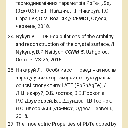
термодинамічних параметрів PbTe
Se
1-
x
x
(0≥x>0,3)./ Б.П.Найдич, Л.І. Никируй, Т.О.
Паращук, О.М. Возняк //
СЕМСТ
, Одеса,
червень, 2018.
Nykyruy L.I. DFT-calculations of the stability
and reconstruction of the crystal surface, /I.
Nykyruy, B.P. Naidych //
CNM
-5
, Uzhgorod,
October 23-26, 2018.
Никируй Л.І. Особливості поведінки носіїв
заряду у низькорозмірних структурах на
основі сполук типу LATT (PbSnAgTe), /
Л.І.Никируй, О.Б.Костюк, В.В.Прокопів,
Р.О.Дзумедзей, Б.С.Дзундза , І.В.Горічок,
Я.С. Яворський //
СЕМСТ
, Одеса, червень,
2018.
Thermoelectric Properties of PbTe doped by