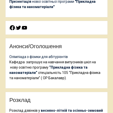
Презентація
нової освітньої програми
"Прикладна
фізика та наноматеріали"
Facebook
Twitter
YouTube
Анонси/Оголошення
Олімпіада з фізики для абітурієнтів
Кафедра запрошує на навчання випусників шкіл на
нову освітню програму
“Прикладна фізика та
наноматеріали”
спеціальність 105 “Прикладна фізика
та наноматеріали” ( ОР Бакалавр).
Розклад
Розклад дзвінків у
весняно-літній та осінньо-зимовий