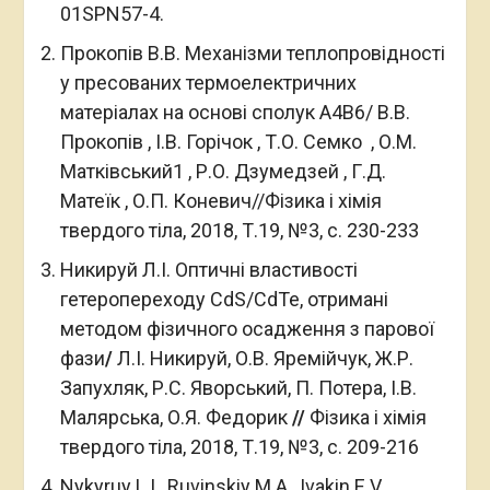
01SPN57-4.
Прокопів В.В. Механізми теплопровідності
у пресованих термоелектричних
матеріалах на основі сполук А4В6/ В.В.
Прокопів , І.В. Горічок , Т.О. Семко , О.М.
Матківський1 , Р.О. Дзумедзей , Г.Д.
Матеїк , О.П. Коневич//Фізика і хімія
твердого тіла, 2018, Т.19, №3, с. 230-233
Никируй Л.І. Оптичні властивості
гетеропереходу CdS/CdTe, отримані
методом фізичного осадження з парової
фази
/
Л.І. Никируй, О.В. Яремійчук, Ж.Р.
Запухляк, Р.С. Яворський, П. Потера, І.В.
Малярська, О.Я. Федорик
//
Фізика і хімія
твердого тіла, 2018, Т.19, №3, с. 209-216
Nykyruy L.I., Ruvinskiy M.A., Ivakin E.V.,