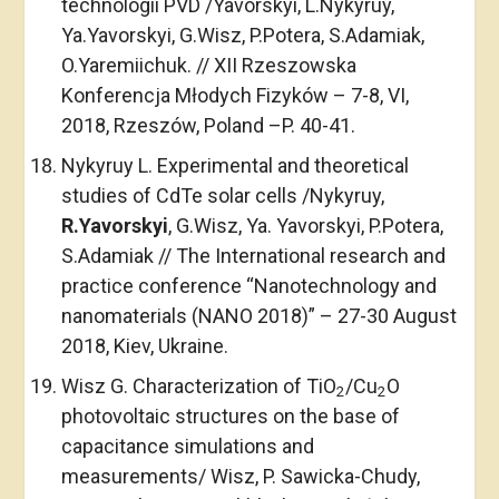
technologii PVD /Yavorskyi, L.Nykyruy,
Ya.Yavorskyi, G.Wisz, P.Potera, S.Adamiak,
O.Yaremiichuk. // XII Rzeszowska
Konferencja Młodych Fizyków – 7-8, VI,
2018, Rzeszów, Poland –P. 40-41.
Nykyruy L. Experimental and theoretical
studies of CdTe solar cells /Nykyruy,
R.Yavorskyi
, G.Wisz, Ya. Yavorskyi, P.Potera,
S.Adamiak // The International research and
practice conference “Nanotechnology and
nanomaterials (NANO 2018)” – 27-30 August
2018, Kiev, Ukraine.
Wisz G. Characterization of TiO
/Cu
O
2
2
photovoltaic structures on the base of
capacitance simulations and
measurements/ Wisz, P. Sawicka-Chudy,