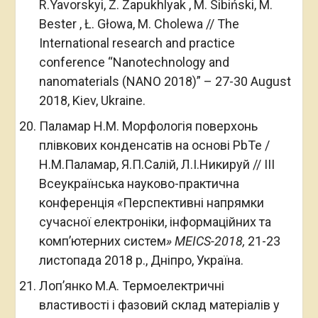
R.Yavorskyi, Z. Zapukhlyak , M. Sibiński, M.
Bester , Ł. Głowa, M. Cholewa // The
International research and practice
conference “Nanotechnology and
nanomaterials (NANO 2018)” – 27-30 August
2018, Kiev, Ukraine.
Паламар Н.М. Морфологія поверхонь
плівкових конденсатів на основі PbTe /
Н.М.Паламар, Я.П.Салій, Л.І.Никируй // IIІ
Всеукраїнська науково-практична
конференція
«
Перспективні напрямки
сучасної електроніки, інформаційних та
комп’ютерних систем
»
MEICS
-2018,
21-23
листопада 2018 р., Дніпро, Україна.
Лоп’янко М.А. Термоелектричні
властивості і фазовий склад матеріалів у