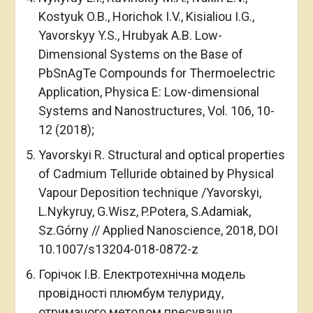
Kostyuk O.B., Horichok I.V., Kisialiou I.G.,
Yavorskyy Y.S., Hrubyak A.B. Low-
Dimensional Systems on the Base of
PbSnAgTe Compounds for Thermoelectric
Application, Physica E: Low-dimensional
Systems and Nanostructures, Vol. 106, 10-
12 (2018);
Yavorskyi R. Structural and optical properties
of Cadmium Telluride obtained by Physical
Vapour Deposition technique /Yavorskyi,
L.Nykyruy, G.Wisz, P.Potera, S.Adamiak,
Sz.Górny // Applied Nanoscience, 2018, DOI
10.1007/s13204-018-0872-z
Горічок І.В. Електротехнічна модель
провідності плюмбум телуриду,
отриманого методом пресування