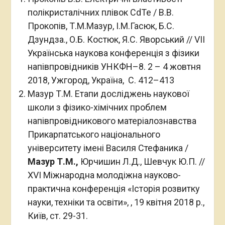
полікристалічних плівок CdTe / В.В.
Прокопів, Т.М.Мазур, І.М.Гасюк, Б.С.
Дзундза., О.Б. Костюк, Я.С. Яворський // VII
Українська наукова конференція з фізики
напівпровідників УНКФН–8. 2 – 4 жовтня
2018, Ужгород, Україна, С. 412–413
Мазур Т.М. Етапи досліджень наукової
школи з фізико-хімічних проблем
напівпровідникового матеріалознавства
Прикарпатського національного
університету імені Василя Стефаника /
Мазур Т.М.,
Юрчишин Л.Д., Шевчук Ю.П. //
XVI Міжнародна молодіжна науково-
практична конференція «Історія розвитку
науки, техніки та освіти», , 19 квітня 2018 р.,
Київ, ст. 29-31.