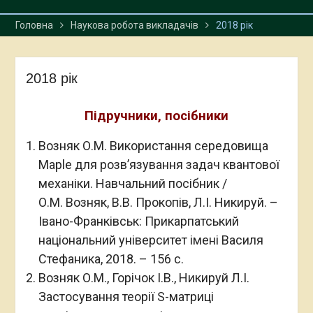
Головна
Наукова робота викладачів
2018 рік
2018 рік
Підручники, посібники
Возняк О.М. Використання середовища
Maple для розв’язування задач квантової
механіки. Навчальний посібник /
О.М. Возняк, В.В. Прокопів, Л.І. Никируй. –
Івано-Франківськ: Прикарпатський
національний університет імені Василя
Стефаника, 2018. – 156 с.
Возняк О.М., Горічок I.В., Никируй Л.I.
Застосування теорії S-матриці