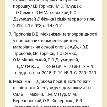
порошку/ І.В.Горічок, М.О.Галущак,
т.О.Семко, О.М.Матківський, Р.О
Дзумедзей // Фізика і хімія твердого тіла,
2018, Т.19, №2, с. 147-151
Прокопів В.В. Механізми теплопровідності
у пресованих термоелектричних
матеріалах на основі сполук А
В
./ В.В.
4
6
Прокопів, І.В. Горічок, Т.О.Семко,
О.М.Матківський, Р.О.Дзумедзей,
Г.Д.Матеїк., О.П. Коневич // Фізика і хімія
твердого тіла. 2018. Т. 19, № 3. C. 230–233.
Махній В.П. Діркова провідність тонких
шарів кадмій телуриду з домішками Li і
Ca/ В.П. Махній, Т.М. Мазур, М.М.
Березовський, О.В. Кінзерська, В.В.