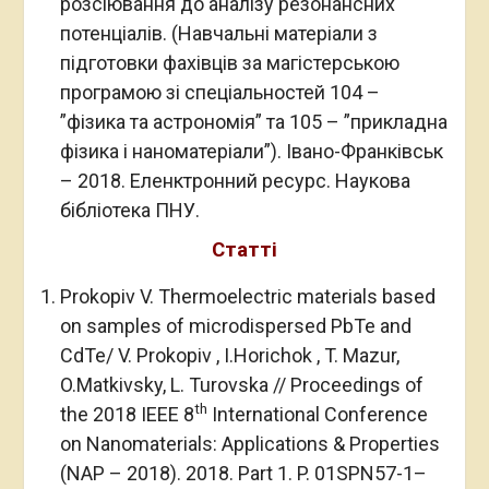
розсіювання до аналізу резонансних
потенціалів. (Навчальнi матерiали з
пiдготовки фахiвцiв за магiстерською
програмою зi спецiальностей 104 –
”фiзика та астрономiя” та 105 – ”прикладна
фiзика i наноматерiали”). Iвано-Франківськ
– 2018. Еленктронний ресурс. Наукова
бібліотека ПНУ.
Статті
Prokopiv V. Thermoelectric materials based
on samples of microdispersed PbTe and
CdTe/ V. Prokopiv , I.Horichok , T. Mazur,
O.Matkivsky, L. Turovska // Proceedings of
th
the 2018 IEEE 8
International Conference
on Nanomaterials: Applications & Properties
(NAP – 2018). 2018. Part 1. P. 01SPN57-1–