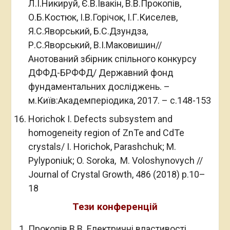
Л.І.Никируй, Є.В.Івакін, В.В.Прокопів,
О.Б.Костюк, І.В.Горічок, І.Г.Киселев,
Я.С.Яворський, Б.С.Дзундза,
Р.С.Яворський, В.І.Маковишин//
Анотований збірник спільного конкурсу
ДФФД-БРФФД/ Державний фонд
фундаментальних досліджень. –
м.Київ:Академперіодика, 2017. – с.148-153
Horichok I. Defects subsystem and
homogeneity region of ZnTe and CdTe
crystals/ I. Horichok, Parashchuk; M.
Pylyponiuk; O. Soroka, M. Voloshynovych //
Journal of Crystal Growth, 486 (2018) р.10–
18
Тези конференцій
Прокопів В.В. Електричні властивості