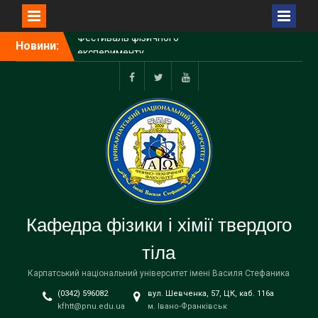
Фестиваль фізичного
експерименту
Перейти
Новини:
Студенти кафедри взяли
до
участь в проекті
вмісту
UNIVERSEH 2.0-Extended
for Ukraine
Fecebook
Twitter
Youtube
Вітаємо з Різдвом
Христовим та Новим
Роком!!!
Кафедра фізики і хімії твердого
тіла
Карпатський національний університет імені Василя Стефаника
(0342) 596082
вул. Шевченка, 57, ЦК, каб. 116а
kfhtt@pnu.edu.ua
м. Івано-Франківськ