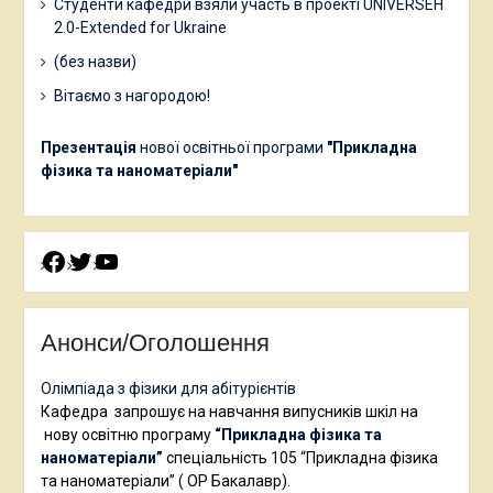
Студенти кафедри взяли участь в проекті UNIVERSEH
2.0-Extended for Ukraine
(без назви)
Вітаємо з нагородою!
Презентація
нової освітньої програми
"Прикладна
фізика та наноматеріали"
Facebook
Twitter
YouTube
Анонси/Оголошення
Олімпіада з фізики для абітурієнтів
Кафедра запрошує на навчання випусників шкіл на
нову освітню програму
“Прикладна фізика та
наноматеріали”
спеціальність 105 “Прикладна фізика
та наноматеріали” ( ОР Бакалавр).